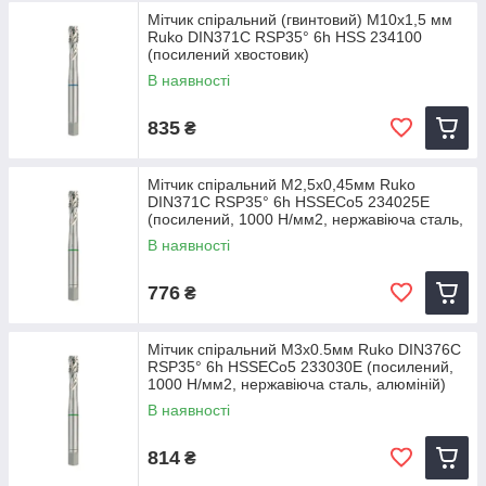
Мітчик спіральний (гвинтовий) M10х1,5 мм
Ruko DIN371C RSP35° 6h HSS 234100
(посилений хвостовик)
В наявності
835
₴
Мітчик спіральний M2,5х0,45мм Ruko
DIN371C RSP35° 6h HSSECo5 234025E
(посилений, 1000 Н/мм2, нержавіюча сталь,
алюміній)
В наявності
776
₴
Мітчик спіральний M3х0.5мм Ruko DIN376C
RSP35° 6h HSSECo5 233030E (посилений,
1000 Н/мм2, нержавіюча сталь, алюміній)
В наявності
814
₴