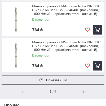
Мітчик спіральний M4х0,7мм Ruko DIN371C
RSP35° 6h HSSECo5 234040E (посилений,
1000 Н/мм2, нержавіюча сталь, алюміній)
В наявності
764
₴
Мітчик спіральний M5х0,8мм Ruko DIN371C
RSP35° 6h HSSECo5 234050E (посилений,
1000 Н/мм2, нержавіюча сталь, алюміній)
В наявності
764
₴
Показати ще
1
/ 6
Про нас