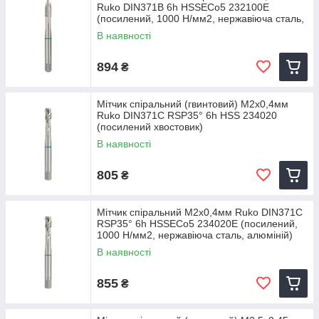
Ruko DIN371B 6h HSSECo5 232100E
(посилений, 1000 Н/мм2, нержавіюча сталь,
алюміній)
В наявності
894
₴
Мітчик спіральний (гвинтовий) M2х0,4мм
Ruko DIN371C RSP35° 6h HSS 234020
(посилений хвостовик)
В наявності
805
₴
Мітчик спіральний M2х0,4мм Ruko DIN371C
RSP35° 6h HSSECo5 234020E (посилений,
1000 Н/мм2, нержавіюча сталь, алюміній)
В наявності
855
₴