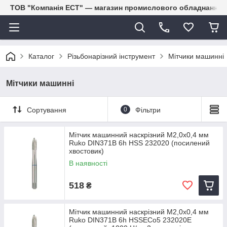
ТОВ "Компанія ЕСТ" — магазин промислового обладнання
Каталог
Різьбонарізний інструмент
Мітчики машинні
Мітчики машинні
Сортування
0
Фільтри
Мітчик машинний наскрізний M2,0х0,4 мм
Ruko DIN371B 6h HSS 232020 (посилений
хвостовик)
В наявності
518
₴
Мітчик машинний наскрізний M2,0х0,4 мм
Ruko DIN371B 6h HSSECo5 232020E