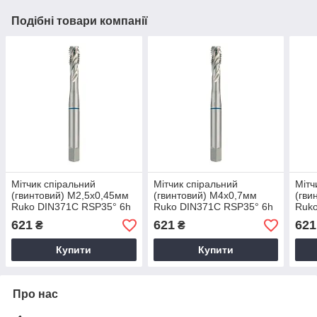
Подібні товари компанії
Мітчик спіральний
Мітчик спіральний
Мітч
(гвинтовий) M2,5х0,45мм
(гвинтовий) M4х0,7мм
(гви
Ruko DIN371C RSP35° 6h
Ruko DIN371C RSP35° 6h
Ruko
HSS 234025 (посилений
HSS 234040 (посилений
HSS 
621
621
621
₴
₴
хвостовик)
хвостовик)
хвос
Купити
Купити
Про нас