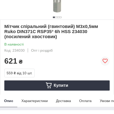
Мітчик спіральний (гвинтовий) M3х0,5мм
Ruko DIN371C RSP35° 6h HSS 234030
(посилений хвостовик)
В наявності
Код: 234030
Опт і роздріб
621
₴
559 ₴
від 10 шт.
Купити
Опис
Характеристики
Доставка
Оплата
Умови п