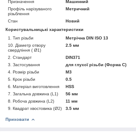
Призначення
Машинний
Профіль нарізуваного
Метричний
різьблення
Стан
Новий
Користувальницькі характеристики
1. Тип різьби
Метрічна DIN ISO 13
10. Діаметр отвору
2.5 мм
свердління ( Ø1)
2. Стандарт
DIN371
3. Застосування
для глухої різьби (Форма С)
4. Розмір різьби
M3
5. Крок різьби
0.5
6. Матеріал виготовлення
HSS
7. Загальна довжина (L1)
56 мм
8. Робоча довжина (L2)
11 мм
9. Квадрат хвостовика (Ø2)
3.5 мм
Приховати