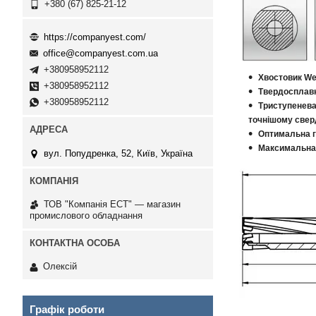
+380 (67) 825-21-12
https://companyest.com/
office@companyest.com.ua
+380958952112
Хвостовик We
+380958952112
Твердосплавні
+380958952112
Триступенева
точнішому свер
Оптимальна г
Максимальна 
вул. Попудренка, 52, Київ, Україна
ТОВ "Компанія ЕСТ" — магазин
промислового обладнання
Олексій
Графік роботи