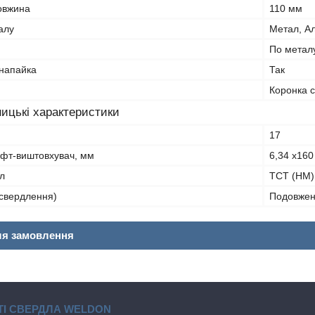
овжина
110 мм
алу
Метал, Ал
По метал
напайка
Так
Коронка 
ицькі характеристики
17
ифт-виштовхувач, мм
6,34 x160
л
TCT (HM) 
 свердлення)
Подовжен
ля замовлення
І СВЕРДЛА WELDON