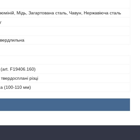
юміній, Мідь, Загартована сталь, Чавун, Нержавіюча сталь
у
свердлильна
 (art. F19406.160)
твердосплані різці
а (100-110 мм)