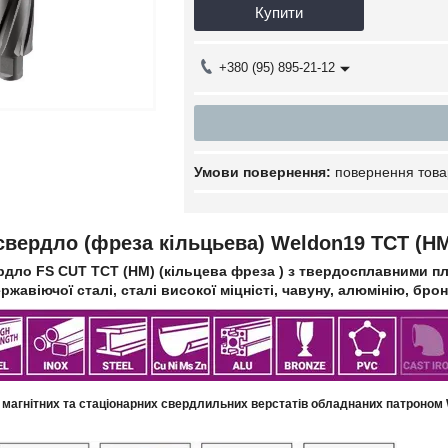
Купити
+380 (95) 895-21-12
повернення това
свердло (фреза кільцьева) Weldon19 TCT (H
дло FS CUT TCT (HM) (кільцева фреза ) з твердосплавними пл
ержавіючої сталі, сталі високої міцністі, чавуну, алюмінію, бро
 магнітних та стаціонарних свердлильних верстатів обладнаних патроном 