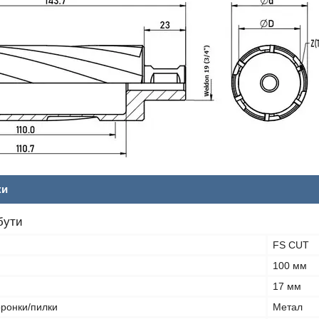
ки
бути
FS CUT
100 мм
17 мм
оронки/пилки
Метал