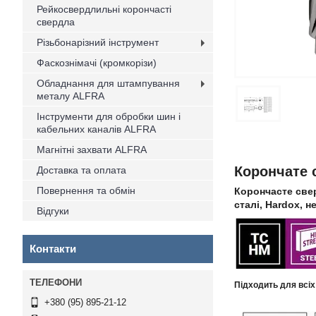
Рейкосвердлильні корончасті
свердла
Різьбонарізний інструмент
Фаскознімачі (кромкорізи)
Обладнання для штампування
металу ALFRA
Інструменти для обробки шин і
кабельних каналів ALFRA
Магнітні захвати ALFRA
Корончате 
Доставка та оплата
Повернення та обмін
Корончасте свер
сталі, Hardox
, н
Відгуки
Контакти
Підходить для всіх
+380 (95) 895-21-12