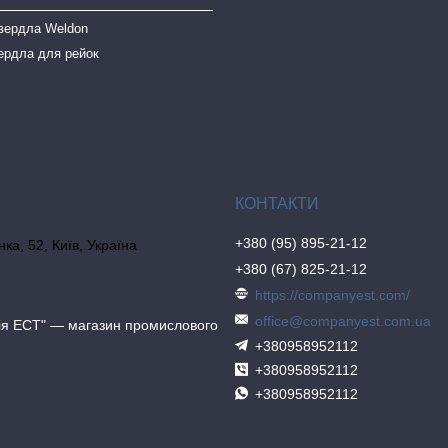
свердла Weldon
ердла для рейок
+380 (95) 895-21-12
ка, 52, Київ, Україна
+380 (67) 825-21-12
https://companyest.com/
office@companyest.com.ua
ія ЕСТ" — магазин промислового
+380958952112
+380958952112
+380958952112