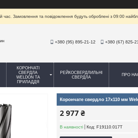
й час. Замовлення та повідомлення будуть оброблені з 09:00 найбли
зин
+380 (95) 895-21-12
+380 (67) 825-2
КОРОНЧАТІ
СВЕРДЛА
РЕЙКОСВЕРДЛИЛЬНІ
ПРО НА
WELDON ТА
СВЕРДЛА
ПРИЛАДДЯ
Корончате свердло 17x110 мм Wel
2 977 ₴
В наявності
Код:
F19110.017T