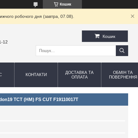
Кошик
жчого робочого дня (завтра, 07.08).
Кошик
1-12
ДОСТАВКА ТА
ОБМІН ТА
С
КОНТАКТИ
ОПЛАТА
ПОВЕРНЕННЯ
don19 TCT (HM) FS CUT F19110017T