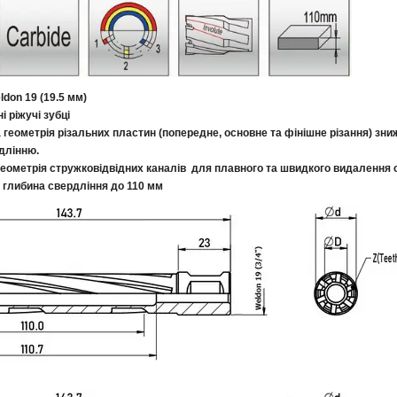
ld
on 19 (19.5 мм
)
 ріжучі зубці
 геометрія різальних пластин (попередне, основне та фінішне різання) зн
длінню.
еометрія стружковідвідних каналів для плавного та швидкого видалення с
глибина свердління до 110 мм