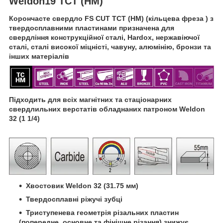
Weldon19 TCT (HM)
Корончасте свердло FS CUT TCT (HM) (кільцева фреза ) з
твердосплавними пластинами призначена для
свердління конструкційної сталі, Hardox, нержавіючої
сталі, сталі високої міцністі, чавуну, алюмінію, бронзи та
інших матеріалів
Підходить для всіх магнітних та стаціонарних
свердлильних верстатів обладнаних патроном Weldon
32 (1 1/4)
Хвостовик Weld
on 32 (31.75 мм
)
Твердосплавні ріжучі зубці
Триступенева геометрія різальних пластин
(попередне, основне та фінішне різання) знижує