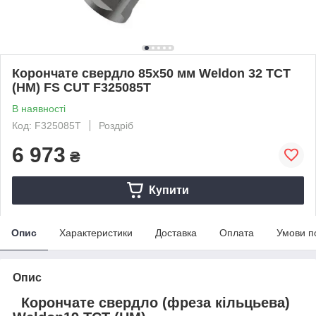
Корончате свердло 85x50 мм Weldon 32 TCT
(НМ) FS CUT F325085T
В наявності
Код: F325085T
Роздріб
6 973
₴
Купити
Опис
Характеристики
Доставка
Оплата
Умови п
Опис
Корончате свердло (фреза кільцьева)