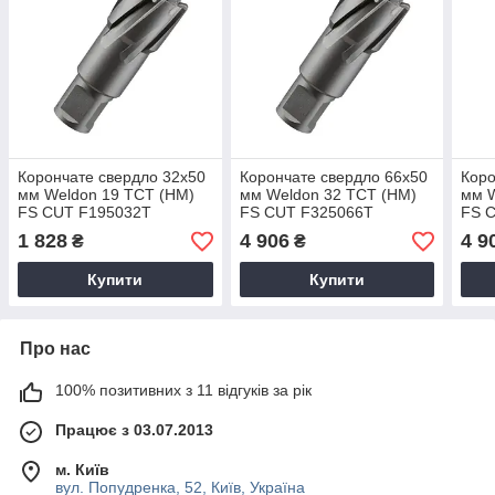
Корончате свердло 32x50
Корончате свердло 66x50
Коро
мм Weldon 19 TCT (НМ)
мм Weldon 32 TCT (НМ)
мм W
FS CUT F195032T
FS CUT F325066T
FS 
1 828
4 906
4 9
₴
₴
Купити
Купити
Про нас
100% позитивних з 11 відгуків за рік
Працює з 03.07.2013
м. Київ
вул. Попудренка, 52, Київ, Україна