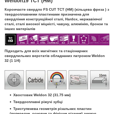
Weldon19 TCT (HM)
Корончасте свердло FS CUT TCT (HM) (кільцева фреза ) з
твердосплавними пластинами призначена для
свердління конструкційної сталі, Hardox, нержавіючої
сталі, сталі високої міцністі, чавуну, алюмінію, бронзи та
інших матеріалів
Підходить для всіх магнітних та стаціонарних
свердлильних верстатів обладнаних патроном Weldon
32 (1 1/4)
Хвостовик Weld
on 32 (31.75 мм
)
Твердосплавні ріжучі зубці
Триступенева геометрія різальних пластин
(попередне, основне та фінішне різання) знижує