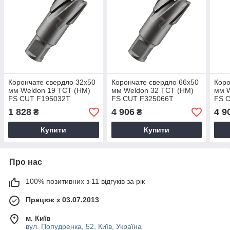
Корончате свердло 32x50
Корончате свердло 66x50
Коро
мм Weldon 19 TCT (НМ)
мм Weldon 32 TCT (НМ)
мм W
FS CUT F195032T
FS CUT F325066T
FS 
1 828
4 906
4 9
₴
₴
Купити
Купити
Про нас
100% позитивних з 11 відгуків за рік
Працює з 03.07.2013
м. Київ
вул. Попудренка, 52, Київ, Україна