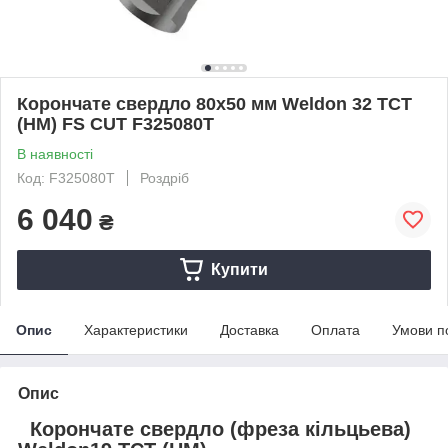
Корончате свердло 80x50 мм Weldon 32 TCT
(НМ) FS CUT F325080T
В наявності
Код: F325080T
Роздріб
6 040
₴
Купити
Опис
Характеристики
Доставка
Оплата
Умови п
Опис
Корончате свердло (фреза кільцьева)