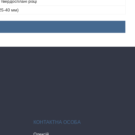
твердосплані різці
25-40 мм)
Олексій