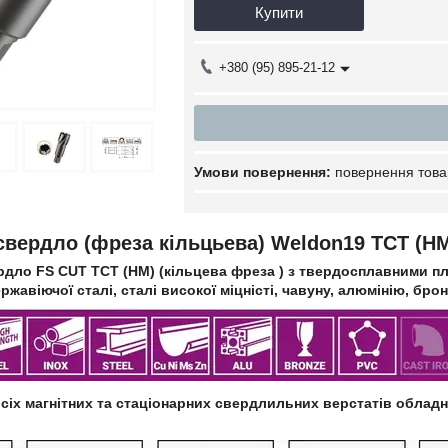
Купити
+380 (95) 895-21-12
повернення това
свердло (фреза кільцьева) Weldon19 TCT (H
дло FS CUT TCT (HM) (кільцева фреза ) з твердосплавними пл
ержавіючої сталі, сталі високої міцністі, чавуну, алюмінію, бро
сіх магнітних та стаціонарних свердлильних верстатів обладн