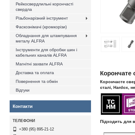
Рейкосвердлильні корончасті
свердла
Різьбонарізний інструмент
Фаскознімачі (кромкорізи)
Обладнання для штампування
металу ALFRA
Інструменти для обробки шин і
кабельних каналів ALFRA
Магнітні захвати ALFRA
Корончате 
Доставка та оплата
Повернення та обмін
Корончасте свер
сталі, Hardox, н
Відгуки
Контакти
Підходить для в
+380 (95) 895-21-12