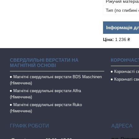
Ріжучий матеріа
Тип (по глибині
Інформація д
Ціна:
1 236 ₴
СВЕРДЛИЛЬНІ ВЕРСТАТИ НА
КОРОНЧАСТ
МАГНІТНІЙ ОСНОВІ
Корончасті 
Магнітні свердлильні верстати BDS Maschinen
Корончаті св
(Німеччина)
Магнітні свердлильні верстати Alfra
(Німеччина)
Магнітні свердлильні верстати Ruko
(Німеччина)
ГРАФІК РОБОТИ
вул. Попудрен