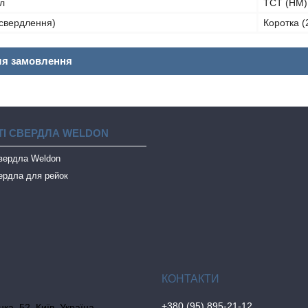
л
TCT (HM) 
 свердлення)
Коротка (
ля замовлення
І СВЕРДЛА WELDON
свердла Weldon
ердла для рейок
+380 (95) 895-21-12
ка, 52, Київ, Україна