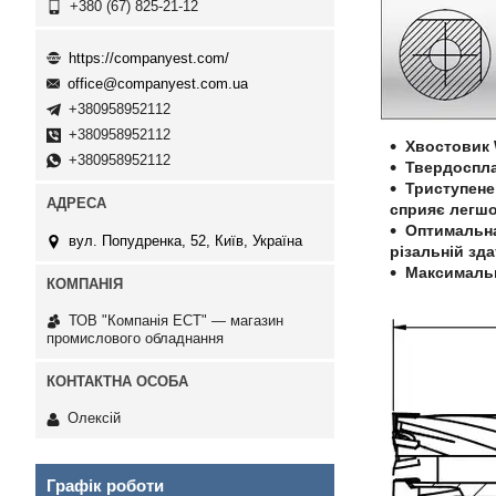
+380 (67) 825-21-12
https://companyest.com/
office@companyest.com.ua
+380958952112
+380958952112
Хвостовик 
+380958952112
Твердоспла
Триступене
сприяє легшо
Оптимальна
вул. Попудренка, 52, Київ, Україна
різальній зда
Максимальн
ТОВ "Компанія ЕСТ" — магазин
промислового обладнання
Олексій
Графік роботи