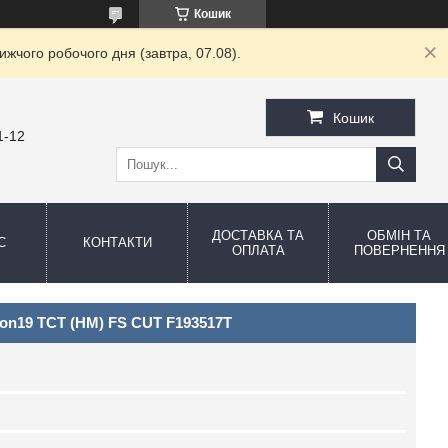
Кошик
жчого робочого дня (завтра, 07.08).
Кошик
1-12
ДОСТАВКА ТА
ОБМІН ТА
С
КОНТАКТИ
ОПЛАТА
ПОВЕРНЕННЯ
on19 TCT (НМ) FS CUT F193517T