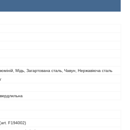
юміній, Мідь, Загартована сталь, Чавун, Нержавіюча сталь
у
свердлильна
(art. F194002)