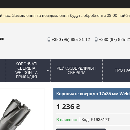
й час. Замовлення та повідомлення будуть оброблені з 09:00 найбли
зин
+380 (95) 895-21-12
+380 (67) 825-2
КОРОНЧАТІ
СВЕРДЛА
РЕЙКОСВЕРДЛИЛЬНІ
ПРО НА
WELDON ТА
СВЕРДЛА
ПРИЛАДДЯ
Корончате свердло 17x35 мм Weld
1 236 ₴
В наявності
Код:
F193517T