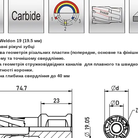
Weld
on 19 (19.5 мм
)
вні ріжучі зубці
ва геометрія різальних пластин (попередне, основне та фінішн
му та точнішому свердлінню.
 геометрія стружковідвідних каналів для плавного та швидк
тності коронки.
а глибина свердління до 40 мм