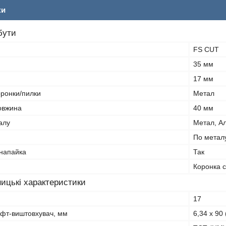
ки
бути
FS CUT
35 мм
17 мм
оронки/пилки
Метал
овжина
40 мм
алу
Метал, Ал
По метал
напайка
Так
Коронка 
ицькі характеристики
17
ифт-виштовхувач, мм
6,34 x 90 