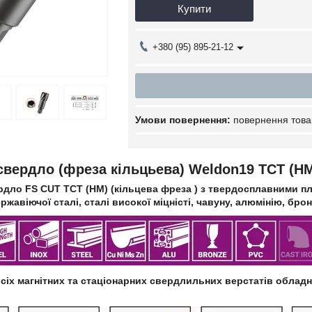
Купити
+380 (95) 895-21-12
повернення това
свердло (фреза кільцьева) Weldon19 TCT (H
дло FS CUT TCT (HM) (кільцева фреза ) з твердосплавними пл
ержавіючої сталі, сталі високої міцністі, чавуну, алюмінію, бро
сіх магнітних та стаціонарних свердлильних верстатів обладн