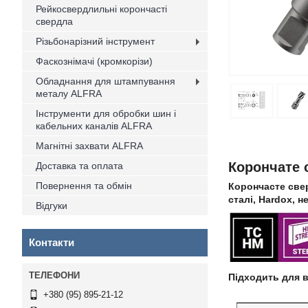
Рейкосвердлильні корончасті
свердла
Різьбонарізний інструмент
Фаскознімачі (кромкорізи)
Обладнання для штампування
металу ALFRA
Інструменти для обробки шин і
кабельних каналів ALFRA
Магнітні захвати ALFRA
Корончате 
Доставка та оплата
Повернення та обмін
Корончасте свер
сталі, Hardox, н
Відгуки
Контакти
Підходить для в
+380 (95) 895-21-12