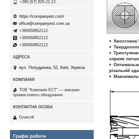
+380 (67) 825-21-12
https://companyest.com/
office@companyest.com.ua
+380958952112
+380958952112
Хвостовик 
+380958952112
Твердоспла
Триступене
сприяє легшо
Оптимальна
вул. Попудренка, 52, Київ, Україна
різальній зда
Максимальн
ТОВ "Компанія ЕСТ" — магазин
промислового обладнання
Олексій
Графік роботи