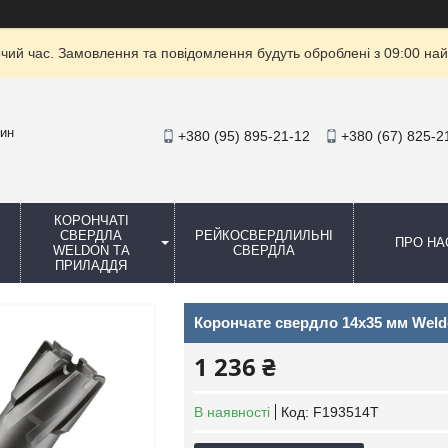
очий час. Замовлення та повідомлення будуть оброблені з 09:00 най
зин
+380 (95) 895-21-12
+380 (67) 825-2
КОРОНЧАТІ
СВЕРДЛА
РЕЙКОСВЕРДЛИЛЬНІ
ПРО НА
WELDON ТА
СВЕРДЛА
ПРИЛАДДЯ
Корончате свердло 14x35 мм Weld
1 236 ₴
В наявності
Код:
F193514T