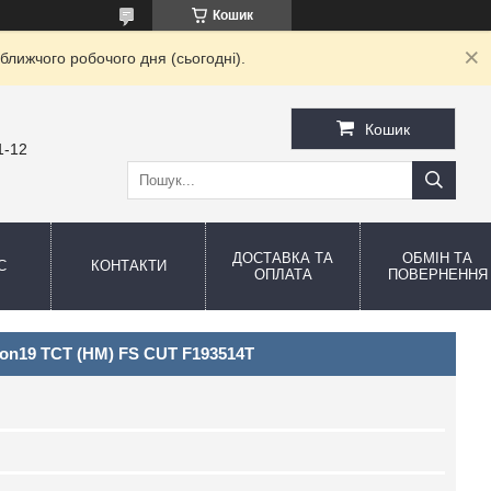
Кошик
ближчого робочого дня (сьогодні).
Кошик
1-12
ДОСТАВКА ТА
ОБМІН ТА
С
КОНТАКТИ
ОПЛАТА
ПОВЕРНЕННЯ
on19 TCT (НМ) FS CUT F193514T