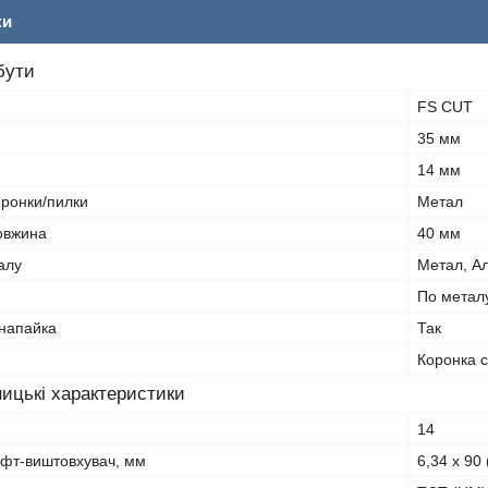
ки
бути
FS CUT
35 мм
14 мм
оронки/пилки
Метал
овжина
40 мм
алу
Метал, Ал
По метал
напайка
Так
Коронка 
ицькі характеристики
14
ифт-виштовхувач, мм
6,34 x 90 