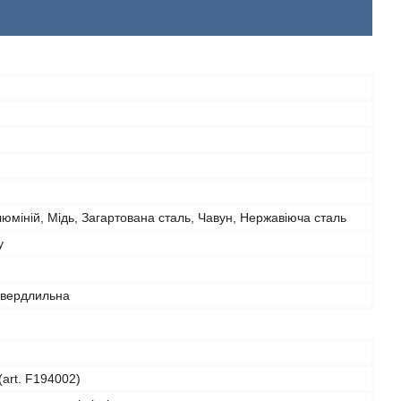
юміній, Мідь, Загартована сталь, Чавун, Нержавіюча сталь
у
свердлильна
(art. F194002)