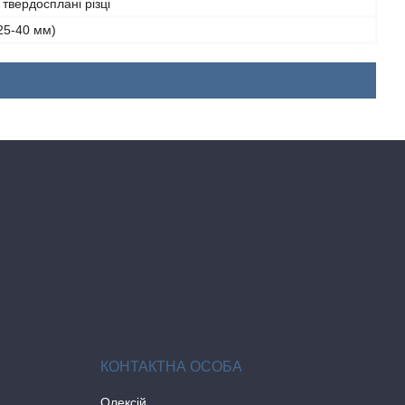
твердосплані різці
25-40 мм)
Олексій