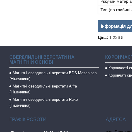
Ріжучий матеріа
Тип (по глибині
Інформація д
Ціна:
1 236 ₴
СВЕРДЛИЛЬНІ ВЕРСТАТИ НА
КОРОНЧАСТ
МАГНІТНІЙ ОСНОВІ
Корончасті 
Магнітні свердлильні верстати BDS Maschinen
Корончаті св
(Німеччина)
Магнітні свердлильні верстати Alfra
(Німеччина)
Магнітні свердлильні верстати Ruko
(Німеччина)
ГРАФІК РОБОТИ
вул. Попудрен