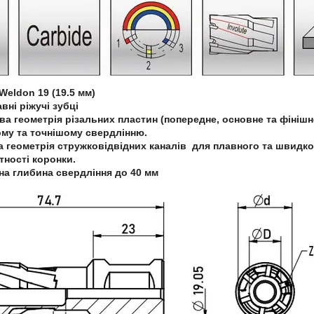
Weld
on 19 (19.5 мм
)
вні ріжучі зубці
ва геометрія різальних пластин (попередне, основне та фінішн
му та точнішому свердлінню.
 геометрія стружковідвідних каналів для плавного та швидк
тності коронки.
а глибина свердління до 40 мм