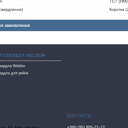
л
TCT (HM) 
 свердлення)
Коротка (
ля замовлення
І СВЕРДЛА WELDON
свердла Weldon
ердла для рейок
+380 (95) 895-21-12
ка, 52, Київ, Україна