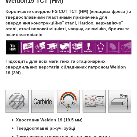
Weldon19 TCT (HM)
Корончасте свердло FS CUT TCT (HM) (кільцева фреза ) з
твердосплавними пластинами призначена для
свердління конструкційної сталі, Hardox, нержавіючої
сталі, сталі високої міцністі, чавуну, алюмінію, бронзи та
інших матеріалів
Підходить для всіх магнітних та стаціонарних
свердлильних верстатів обладнаних патроном Weldon
19 (3/4)
Хвостовик Weld
on 19 (19.5 мм
)
Твердосплавні ріжучі зубці
Триступенева геометрія різальних пластин