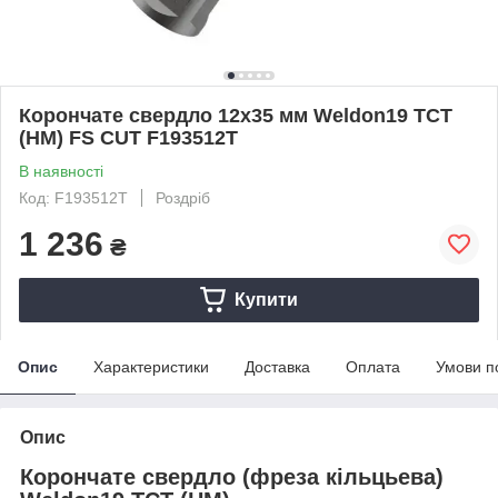
Корончате свердло 12x35 мм Weldon19 TCT
(НМ) FS CUT F193512Т
В наявності
Код: F193512Т
Роздріб
1 236
₴
Купити
Опис
Характеристики
Доставка
Оплата
Умови п
Опис
Корончате свердло (фреза кільцьева)