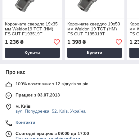
Корончате свердло 19x35
Корончате свердло 19x50
Коро
мм Weldon19 TCT (НМ)
мм Weldon 19 TCT (НМ)
мм 
FS CUT F193519Т
FS CUT F195019Т
FS 
1 236
1 398
1 2
₴
₴
Купити
Купити
Про нас
100% позитивних з 12 відгуків за рік
Працює з 03.07.2013
м. Київ
вул. Попудренка, 52, Київ, Україна
Контакти
Сьогодні працює з 09:00 до 17:00
Показати весь графік роботи