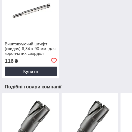
Виштовхуючий штифт
(скидач) 6,34 х 90 мм. для
корончатих свердел
Weldon 19 (3/4") FS CUT
116
₴
F194002
Купити
Подібні товари компанії