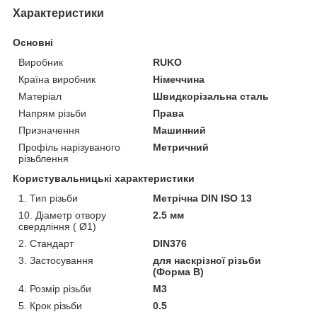
Характеристики
Основні
Виробник
RUKO
Країна виробник
Німеччина
Матеріал
Швидкорізальна сталь
Напрям різьби
Права
Призначення
Машинний
Профіль нарізуваного
Метричний
різьблення
Користувальницькі характеристики
1. Тип різьби
Метрічна DIN ISO 13
10. Діаметр отвору
2.5 мм
свердління ( Ø1)
2. Стандарт
DIN376
3. Застосування
для наскрізної різьби
(Форма В)
4. Розмір різьби
M3
5. Крок різьби
0.5