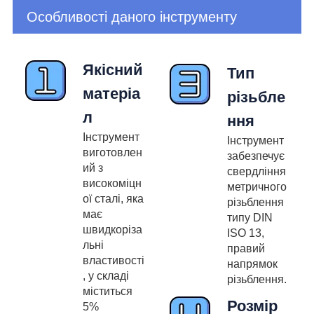
Особливості даного інструменту
Якісний
Тип
матеріа
різьбле
л
ння
Інструмент
Інструмент
виготовлен
забезпечує
ий з
свердління
високоміцн
метричного
ої сталі, яка
різьблення
має
типу DIN
швидкоріза
ISO 13,
льні
правий
властивості
напрямок
, у складі
різьблення.
міститься
Розмір
5%