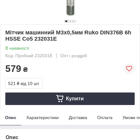
Мітчик машинний M3х0,5мм Ruko DIN376B 6h
HSSE Co5 232031E
В наявності
Код: Пробний 232031E
Опт і роздріб
579
₴
521 ₴
від 10 шт.
Купити
Опис
Характеристики
Доставка
Оплата
Умови п
Опис