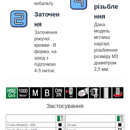
кобальту.
різьбле
Заточен
ння
ня
Дана
модель
Заточення
мітчика
ріжучої
нарізує
кромки - В
різьблення
форма, на
розміру М3
захід з
діаметром
підточкою
2,5 мм.
4-5 ниток.
Застосування