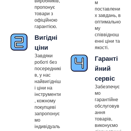
виробників,
м
пропонує
поставлени
товари з
х завдань, в
офіційною
оптимально
гарантією.
му
співвіднош
Вигідні
енні ціни та
ціни
якості.
Завдяки
Гаранті
роботі без
йний
посередникі
в, у нас
сервіс
найвигідніш
Забезпечує
і ціни на
мо
інструменти
гарантійне
, кожному
обслуговув
покупцеві
ання
запропонує
товарів,
мо
виконуємо
індивідуаль