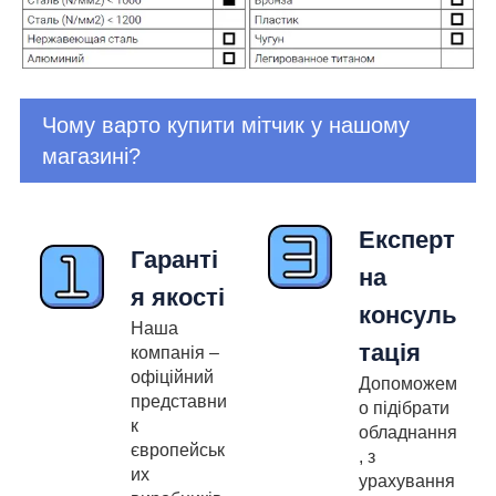
Чому варто купити мітчик у нашому
магазині?
Експерт
Гаранті
на
я якості
консуль
Наша
тація
компанія –
офіційний
Допоможем
представни
о підібрати
к
обладнання
європейськ
, з
их
урахування