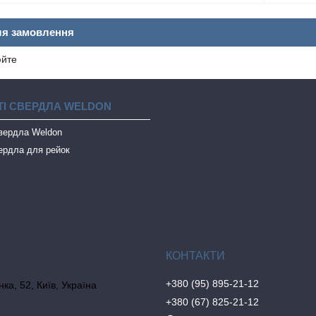
ля замовлення
юйте
І СВЕРДЛА WELDON
свердла Weldon
ердла для рейок
+380 (95) 895-21-12
ка, 52, Київ, Україна
+380 (67) 825-21-12