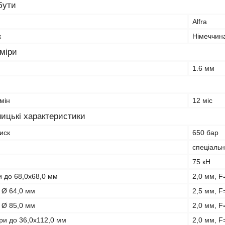
бути
Alfra
к
Німеччин
зміри
1.6 мм
мін
12 міс
ицькі характеристики
иск
650 бар
спеціальн
75 кН
и до 68,0х68,0 мм
2,0 мм, 
о Ø 64,0 мм
2,5 мм, F
о Ø 85,0 мм
2,0 мм, 
ри до 36,0х112,0 мм
2,0 мм, 