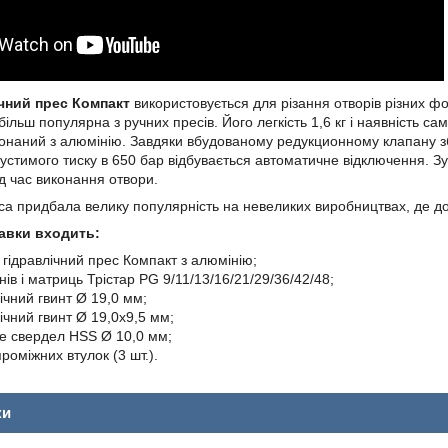
чний прес Компакт
використовується для різання отворів різних ф
ільш популярна з ручних пресів. Його легкість 1,6 кг і наявність 
онаний з алюмінію. Завдяки вбудованому редукционному клапану зб
стимого тиску в 650 бар відбувається автоматичне відключення. Зу
ід час виконання отвори.
а придбала велику популярність на невеликих виробництвах, де д
авки входить:
 гідравлічний прес Компакт з алюмінію;
нів і матриць Трістар PG 9/11/13/16/21/29/36/42/48;
лічний гвинт Ø 19,0 мм;
лічний гвинт Ø 19,0х9,5 мм;
ве свердел HSS Ø 10,0 мм;
роміжних втулок (3 шт.).
ки