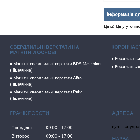
Інформація д
Ціна:
Ціну уточн
СВЕРДЛИЛЬНІ ВЕРСТАТИ НА
КОРОНЧАСТ
МАГНІТНІЙ ОСНОВІ
Корончасті 
Магнітні свердлильні верстати BDS Maschinen
Корончаті св
(Німеччина)
Магнітні свердлильні верстати Alfra
(Німеччина)
Магнітні свердлильні верстати Ruko
(Німеччина)
ГРАФІК РОБОТИ
вул. Попудрен
Понеділок
09:00
17:00
Вівторок
09:00
17:00