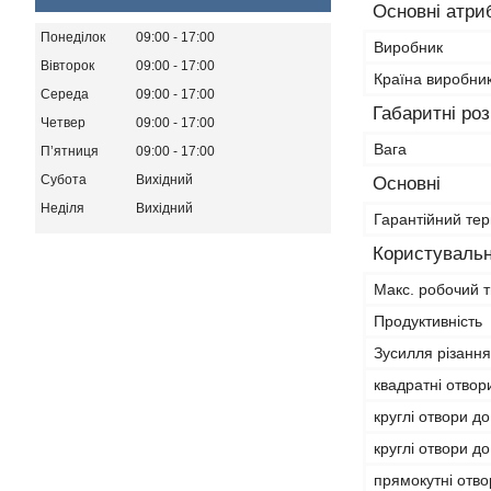
Основні атри
Понеділок
09:00
17:00
Виробник
Вівторок
09:00
17:00
Країна виробни
Середа
09:00
17:00
Габаритні ро
Четвер
09:00
17:00
Вага
Пʼятниця
09:00
17:00
Субота
Вихідний
Основні
Неділя
Вихідний
Гарантійний тер
Користувальн
Макс. робочий т
Продуктивність
Зусилля різання
квадратні отвор
круглі отвори д
круглі отвори д
прямокутні отво