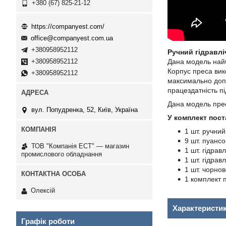
+380 (67) 825-21-12
https://companyest.com/
office@companyest.com.ua
+380958952112
Ручний гідравлі
Дана модель найб
+380958952112
Корпус преса вик
+380958952112
максимально допу
працездатність п
Дана модель прес
вул. Попудренка, 52, Київ, Україна
У комплект пост
1 шт. ручний
9 шт. пуансо
ТОВ "Компанія ЕСТ" — магазин
1 шт. гідрав
промислового обладнання
1 шт. гідрав
1 шт. чорно
1 комплект п
Олексій
Характеристи
Графік роботи