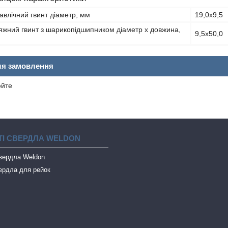
равлічний гвинт діаметр, мм
19,0х9,5
яжний гвинт з шарикопідшипником діаметр х довжина,
9,5х50,0
ля замовлення
юйте
І СВЕРДЛА WELDON
свердла Weldon
ердла для рейок