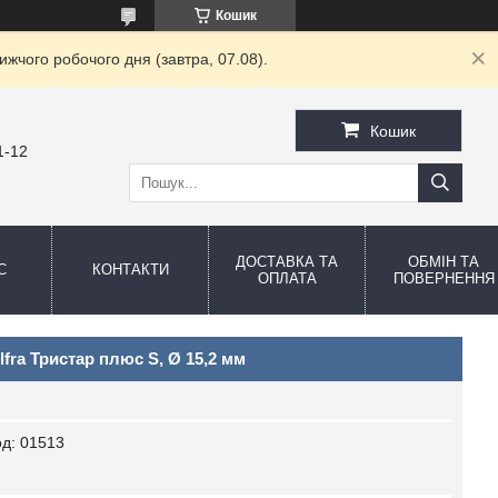
Кошик
жчого робочого дня (завтра, 07.08).
Кошик
1-12
ДОСТАВКА ТА
ОБМІН ТА
С
КОНТАКТИ
ОПЛАТА
ПОВЕРНЕННЯ
ra Тристар плюс S, Ø 15,2 мм
од:
01513