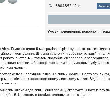
+380678252112
Замовл
повернення това
 Alfra Тристар плюс S
має радіальні різці пуансона, які виключаю
війне сигментування. Штампи такого типу забезпечує надійну та чи
Для роботи листовим штампом знадобиться попереднє засвердлюван
о гайковим ключем, або спеціалізованим інструментом відбувається
з рівними краями.
в утворюється необхідний отвір із рівними краями. Варто зазначити,
твір має робитися в непошкодженому листовому металі. Відстань отв
ття металу.
 гайковим ключем для збільшення терміну експлуатації натяжного г
о подібной. Це мастило неабияк зменшує знос і заїдання.