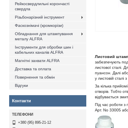
Рейкосвердлильні корончасті
свердла
Різьбонарізний інструмент
Фаскознімачі (кромкорізи)
Обладнання для штампування
металу ALFRA
Інструменти для обробки шин і
кабельних каналів ALFRA
Листовий штамп
Магнітні захвати ALFRA
забезпечують под
листової сталі. 
Доставка та оплата
пуансон. Далі аб
Повернення та обмін
у листовій сталі 
Відгуки
За кілька прийомі
отворів. Тобто о
відбувається зми
Контакти
Під час роботи з
Арт. No 33005 аб
+380 (95) 895-21-12