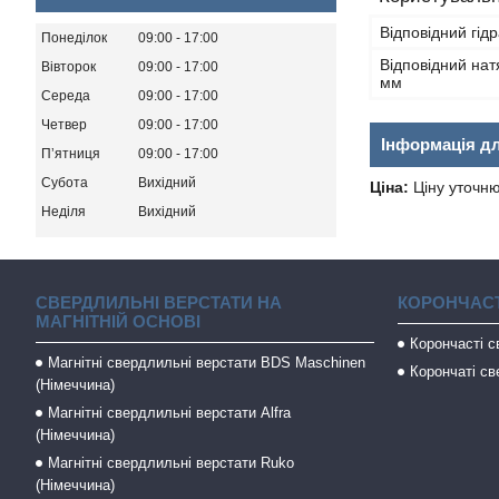
Відповідний гід
Понеділок
09:00
17:00
Відповідний нат
Вівторок
09:00
17:00
мм
Середа
09:00
17:00
Четвер
09:00
17:00
Інформація д
Пʼятниця
09:00
17:00
Субота
Вихідний
Ціна:
Ціну уточн
Неділя
Вихідний
СВЕРДЛИЛЬНІ ВЕРСТАТИ НА
КОРОНЧАСТ
МАГНІТНІЙ ОСНОВІ
Корончасті 
Магнітні свердлильні верстати BDS Maschinen
Корончаті св
(Німеччина)
Магнітні свердлильні верстати Alfra
(Німеччина)
Магнітні свердлильні верстати Ruko
(Німеччина)