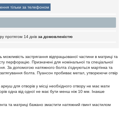
ення тільки за телефоном
ру протягом 14 днів
за домовленістю
ть можливість застрягання відпрацьованої частини в матриці та
сту перфорацію. Призначені для номінальної та спеціальної
ня. За допомогою натяжного болта з'єднуються мартінка та
 затягування болта. Пуансон пробиває метал, утворюючи отвір
 аркуш для отворів у місці необхідного отвору не має мати
орів одна від одної не має бути менш ніж 10 мм. Інакше
винта та матриці бажано змастити натяжний гвинт мастилом