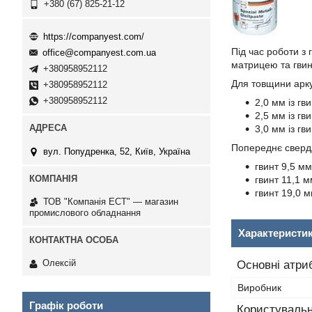
+380 (67) 825-21-12
https://companyest.com/
Під час роботи з
office@companyest.com.ua
матрицею та гвин
+380958952112
Для товщини арк
+380958952112
+380958952112
2,0 мм із гв
2,5 мм із гв
3,0 мм із гв
Попереднє сверд
вул. Попудренка, 52, Київ, Україна
гвинт 9,5 мм
гвинт 11,1 м
гвинт 19,0 м
ТОВ "Компанія ЕСТ" — магазин
промислового обладнання
Характеристи
Олексій
Основні атри
Виробник
Графік роботи
Користувальн