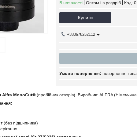
В наявності
Оптом і в роздріб
Код:
0
Купити
+380678252112
повернення това
 Alfra MonoCut®
(пробійник отворів). Виробник: ALFRA (Німеччина
чання:
т (без підшипника)
берігання