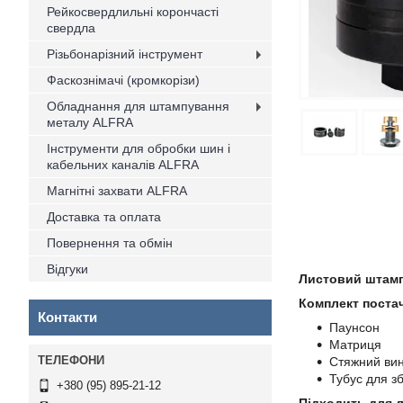
Рейкосвердлильні корончасті
свердла
Різьбонарізний інструмент
Фаскознімачі (кромкорізи)
Обладнання для штампування
металу ALFRA
Інструменти для обробки шин і
кабельних каналів ALFRA
Магнітні захвати ALFRA
Доставка та оплата
Повернення та обмін
Відгуки
Листовий штамп
Комплект поста
Контакти
Паунсон
Матриця
Стяжний вин
Тубус для з
+380 (95) 895-21-12