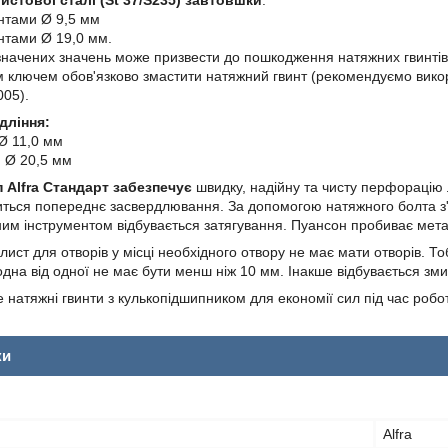
истової сталі
(St 37/S235)
завтовшки
:
нтами Ø 9,5 мм
нтами Ø 19,0 мм.
ачених значень може призвести до пошкодження натяжних гвинтів.
м ключем обов'язково змастити натяжний гвинт (рекомендуємо вико
05).
дління:
 Ø 11,0 мм
: Ø 20,5 мм
Alfra Стандарт забезпечує
швидку, надійну та чисту перфорацію л
ься попереднє засвердлювання. За допомогою натяжного болта з'
ним інструментом відбувається затягування. Пуансон пробиває метал
 лист для отворів у місці необхідного отвору не має мати отворів. 
одна від одної не має бути менш ніж 10 мм. Інакше відбувається зми
те натяжні гвинти з кулькопідшипником для економії сил під час ро
ки
Alfra