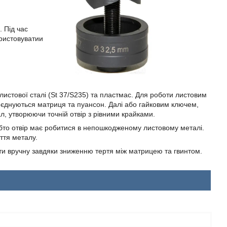
 Під час
ристовуватии
истової сталі (St 37/S235) та пластмас. Для роботи листовим
єднуються матриця та пуансон. Далі або гайковим ключем,
, утворюючи точній отвір з рівними крайками.
Тобто отвір має робитися в непошкодженому листовому металі.
ття металу.
боти вручну завдяки зниженню тертя між матрицею та гвинтом.