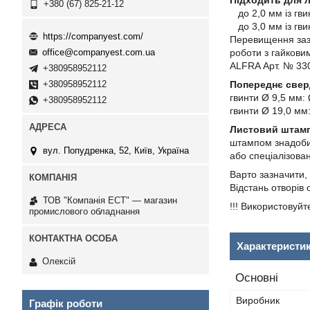
Підходить для л
+380 (67) 825-21-12
до 2,0 мм із гви
до 3,0 мм із гви
https://companyest.com/
Перевищення зазн
роботи з гайкови
office@companyest.com.ua
ALFRA Арт. № 330
+380958952112
Попереднє свер
+380958952112
гвинти Ø 9,5 мм:
+380958952112
гвинти Ø 19,0 мм
Листовий штамп 
штампом знадобит
вул. Попудренка, 52, Київ, Україна
або спеціалізова
Варто зазначити,
Відстань отворів 
ТОВ "Компанія ЕСТ" — магазин
!!! Використовуй
промислового обладнання
Характеристи
Олексій
Основні
Виробник
Графік роботи