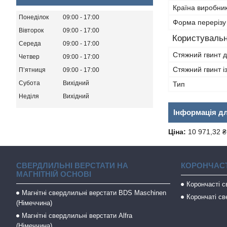
Країна виробни
Понеділок
09:00
17:00
Форма перерізу
Вівторок
09:00
17:00
Користувальн
Середа
09:00
17:00
Стяжний гвинт д
Четвер
09:00
17:00
Стяжний гвинт і
Пʼятниця
09:00
17:00
Субота
Вихідний
Тип
Неділя
Вихідний
Інформація д
Ціна:
10 971,32 ₴
СВЕРДЛИЛЬНІ ВЕРСТАТИ НА
КОРОНЧАСТ
МАГНІТНІЙ ОСНОВІ
Корончасті 
Магнітні свердлильні верстати BDS Maschinen
Корончаті св
(Німеччина)
Магнітні свердлильні верстати Alfra
(Німеччина)