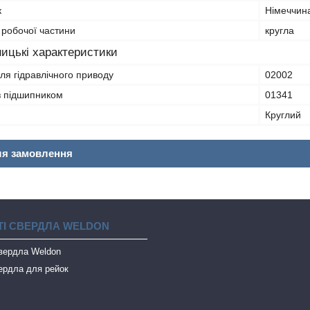
к
Німеччин
 робочої частини
кругла
ицькі характеристики
ля гідравлічного приводу
02002
з підшипником
01341
Круглий
ля замовлення
І СВЕРДЛА WELDON
свердла Weldon
ердла для рейок