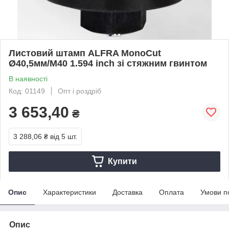
Листовий штамп ALFRA MonoCut
Ø40,5мм/M40 1.594 inch зі стяжним гвинтом
В наявності
Код: 01149
Опт і роздріб
3 653,40
₴
3 288,06 ₴
від 5 шт.
Купити
Опис
Характеристики
Доставка
Оплата
Умови п
Опис