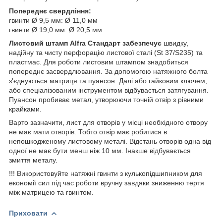
Попереднє свердління:
гвинти Ø 9,5 мм: Ø 11,0 мм
гвинти Ø 19,0 мм: Ø 20,5 мм
Листовий штамп Alfra Стандарт забезпечує
швидку,
надійну та чисту перфорацію листової сталі (St 37/S235) та
пластмас. Для роботи листовим штампом знадобиться
попереднє засвердлювання. За допомогою натяжного болта
з'єднуються матриця та пуансон. Далі або гайковим ключем,
або спеціалізованим інструментом відбувається затягування.
Пуансон пробиває метал, утворюючи точній отвір з рівними
крайками.
Варто зазначити, лист для отворів у місці необхідного отвору
не має мати отворів. Тобто отвір має робитися в
непошкодженому листовому металі. Відстань отворів одна від
одної не має бути менш ніж 10 мм. Інакше відбувається
змиття металу.
!!! Використовуйте натяжні гвинти з кулькопідшипником для
економії сил під час роботи вручну завдяки зниженню тертя
між матрицею та гвинтом.
Приховати