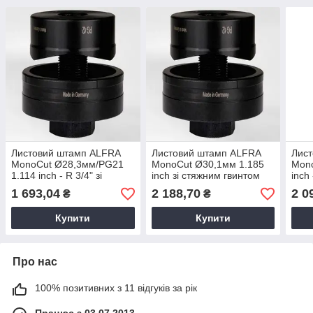
Листовий штамп ALFRA
Листовий штамп ALFRA
Лис
MonoCut Ø28,3мм/PG21
MonoCut Ø30,1мм 1.185
Mono
1.114 inch - R 3/4" зі
inch зі стяжним гвинтом
inch
стяжним гвинтом
гвин
1 693,04
2 188,70
2 0
₴
₴
Купити
Купити
Про нас
100% позитивних з 11 відгуків за рік