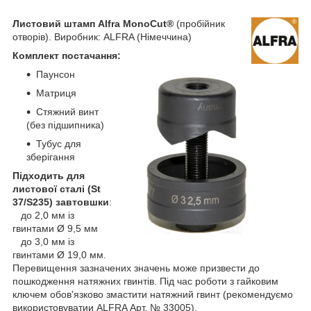
Листовий штамп Alfra MonoCut®
(пробійник
отворів). Виробник: ALFRA (Німеччина)
Комплект постачання:
Паунсон
Матриця
Стяжний винт
(без підшипника)
Тубус для
зберігання
Підходить для
листової сталі
(St
37/S235)
завтовшки
:
до 2,0 мм із
гвинтами Ø 9,5 мм
до 3,0 мм із
гвинтами Ø 19,0 мм.
Перевищення зазначених значень може призвести до
пошкодження натяжних гвинтів. Під час роботи з гайковим
ключем обов'язково змастити натяжний гвинт (рекомендуємо
використовуватии ALFRA Арт. № 33005).