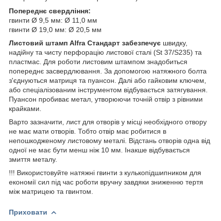
Попереднє свердління:
гвинти Ø 9,5 мм: Ø 11,0 мм
гвинти Ø 19,0 мм: Ø 20,5 мм
Листовий штамп Alfra Стандарт забезпечує
швидку,
надійну та чисту перфорацію листової сталі (St 37/S235) та
пластмас. Для роботи листовим штампом знадобиться
попереднє засвердлювання. За допомогою натяжного болта
з'єднуються матриця та пуансон. Далі або гайковим ключем,
або спеціалізованим інструментом відбувається затягування.
Пуансон пробиває метал, утворюючи точній отвір з рівними
крайками.
Варто зазначити, лист для отворів у місці необхідного отвору
не має мати отворів. Тобто отвір має робитися в
непошкодженому листовому металі. Відстань отворів одна від
одної не має бути менш ніж 10 мм. Інакше відбувається
змиття металу.
!!! Використовуйте натяжні гвинти з кулькопідшипником для
економії сил під час роботи вручну завдяки зниженню тертя
між матрицею та гвинтом.
Приховати