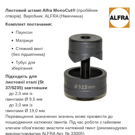
Листовий штамп Alfra MonoCut®
(пробійник
отворів). Виробник: ALFRA (Німеччина)
Комплект постачання:
Паунсон
Матриця
Стяжний винт
(без підшипника)
Тубус для
зберігання
Підходить для
листової сталі
(St
37/S235)
завтовшки
:
до 2,0 мм із
гвинтами Ø 9,5 мм
до 3,0 мм із
гвинтами Ø 19,0 мм.
Перевищення зазначених значень може призвести до
пошкодження натяжних гвинтів. Під час роботи з гайковим
ключем обов'язково змастити натяжний гвинт (рекомендуємо
використовуватии ALFRA Арт. № 33005).