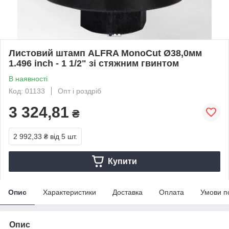
Листовий штамп ALFRA MonoCut Ø38,0мм
1.496 inch - 1 1/2" зі стяжним гвинтом
В наявності
Код: 01133
Опт і роздріб
3 324,81
₴
2 992,33 ₴
від 5 шт.
Купити
Опис
Характеристики
Доставка
Оплата
Умови п
Опис