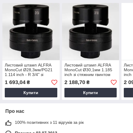
Листовий штамп ALFRA
Листовий штамп ALFRA
Лис
MonoCut Ø28,3мм/PG21
MonoCut Ø30,1мм 1.185
Mono
1.114 inch - R 3/4" зі
inch зі стяжним гвинтом
inch
стяжним гвинтом
гвин
1 693,04
2 188,70
2 0
₴
₴
Купити
Купити
Про нас
100% позитивних з 11 відгуків за рік