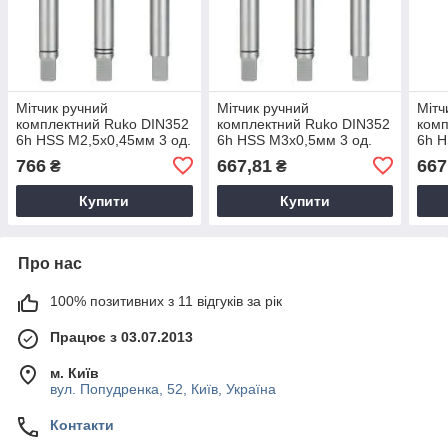
Мітчик ручний
Мітчик ручний
Мітч
комплектний Ruko DIN352
комплектний Ruko DIN352
комп
6h HSS M2,5х0,45мм 3 од.
6h HSS M3х0,5мм 3 од.
6h H
230025
230030
230
766
667,81
667
₴
₴
Купити
Купити
Про нас
100% позитивних з 11 відгуків за рік
Працює з 03.07.2013
м. Київ
вул. Попудренка, 52, Київ, Україна
Контакти