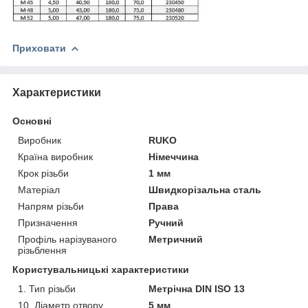
Приховати
Характеристики
Основні
Виробник
RUKO
Країна виробник
Німеччина
Крок різьби
1 мм
Матеріал
Швидкорізальна сталь
Напрям різьби
Права
Призначення
Ручний
Профіль нарізуваного
Метричний
різьблення
Користувальницькі характеристики
1. Тип різьби
Метрічна DIN ISO 13
10. Діаметр отвору
5 мм