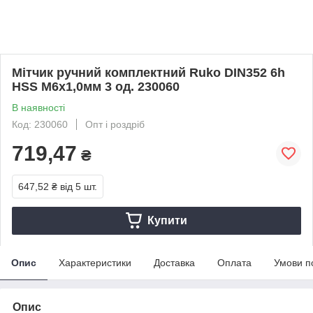
Мітчик ручний комплектний Ruko DIN352 6h
HSS M6х1,0мм 3 од. 230060
В наявності
Код: 230060
Опт і роздріб
719,47
₴
647,52 ₴
від 5 шт.
Купити
Опис
Характеристики
Доставка
Оплата
Умови п
Опис