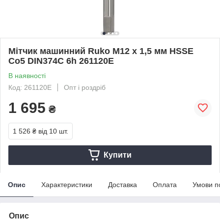
Мітчик машинний Ruko M12 х 1,5 мм HSSE
Co5 DIN374C 6h 261120E
В наявності
Код: 261120E
Опт і роздріб
1 695
₴
1 526 ₴
від 10 шт.
Купити
Опис
Характеристики
Доставка
Оплата
Умови п
Опис