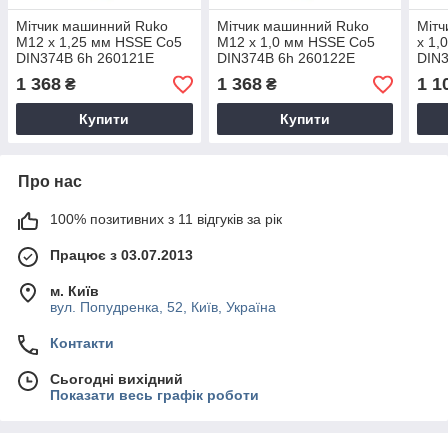
Мітчик машинний Ruko
Мітчик машинний Ruko
Мітч
M12 х 1,25 мм HSSE Co5
M12 х 1,0 мм HSSE Co5
х 1,
DIN374B 6h 260121E
DIN374B 6h 260122E
DIN
1 368
1 368
1 1
₴
₴
Купити
Купити
Про нас
100% позитивних з 11 відгуків за рік
Працює з 03.07.2013
м. Київ
вул. Попудренка, 52, Київ, Україна
Контакти
Сьогодні вихідний
Показати весь графік роботи