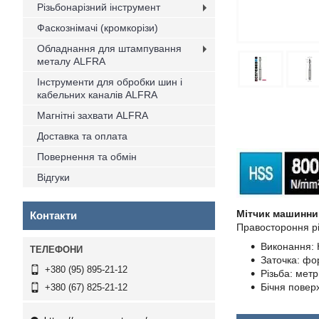
Різьбонарізний інструмент
Фаскознімачі (кромкорізи)
Обладнання для штампування
металу ALFRA
Інструменти для обробки шин і
кабельних каналів ALFRA
Магнітні захвати ALFRA
Доставка та оплата
Повернення та обмін
Відгуки
Мітчик машинни
Контакти
Правостороння рі
Виконання: 
Заточка: фо
+380 (95) 895-21-12
Різьба: мет
Бічня повер
+380 (67) 825-21-12