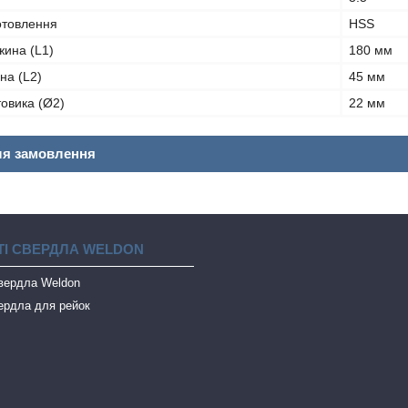
отовлення
HSS
жина (L1)
180 мм
на (L2)
45 мм
товика (Ø2)
22 мм
ля замовлення
І СВЕРДЛА WELDON
свердла Weldon
ердла для рейок