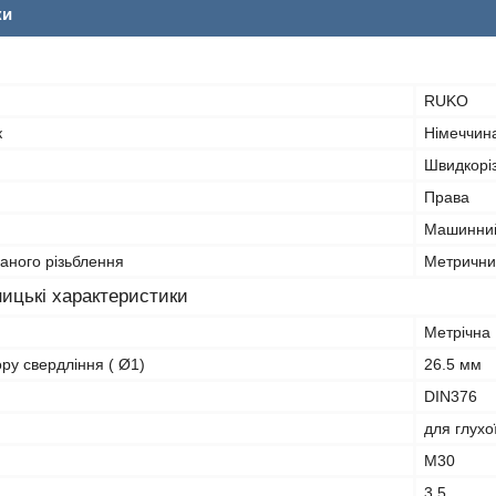
ки
RUKO
к
Німеччин
Швидкорі
Права
Машинни
аного різьблення
Метрични
ицькі характеристики
Метрічна 
ору свердління ( Ø1)
26.5 мм
DIN376
для глухо
M30
3.5