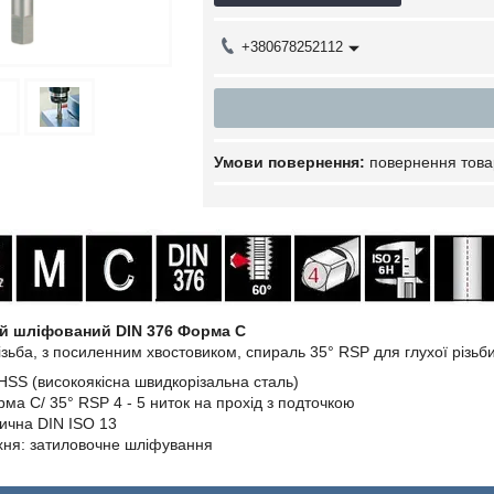
+380678252112
повернення това
й шліфований DIN 376
Форма С
зьба, з посиленним хвостовиком, спираль 35° RSP для глухої різьб
HSS (високоякісна швидкорізальна сталь)
рма С/ 35° RSP 4 - 5 ниток на прохід з подточкою
рична DIN ISO 13
хня: затиловочне шліфування