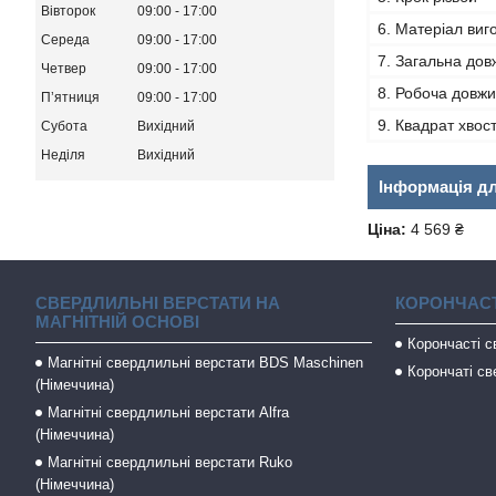
Вівторок
09:00
17:00
6. Матеріал виг
Середа
09:00
17:00
7. Загальна дов
Четвер
09:00
17:00
8. Робоча довжи
Пʼятниця
09:00
17:00
9. Квадрат хвос
Субота
Вихідний
Неділя
Вихідний
Інформація д
Ціна:
4 569 ₴
СВЕРДЛИЛЬНІ ВЕРСТАТИ НА
КОРОНЧАСТ
МАГНІТНІЙ ОСНОВІ
Корончасті 
Магнітні свердлильні верстати BDS Maschinen
Корончаті св
(Німеччина)
Магнітні свердлильні верстати Alfra
(Німеччина)
Магнітні свердлильні верстати Ruko
(Німеччина)