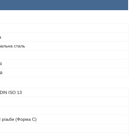
а
зальна сталь
й
й
DIN ISO 13
ї різьби (Форма С)