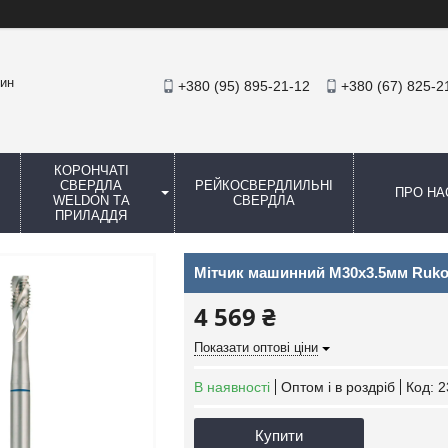
зин
+380 (95) 895-21-12
+380 (67) 825-2
КОРОНЧАТІ
СВЕРДЛА
РЕЙКОСВЕРДЛИЛЬНІ
ПРО НА
WELDON ТА
СВЕРДЛА
ПРИЛАДДЯ
Мітчик машинний M30х3.5мм Ruko
4 569 ₴
Показати оптові ціни
В наявності
Оптом і в роздріб
Код:
2
Купити