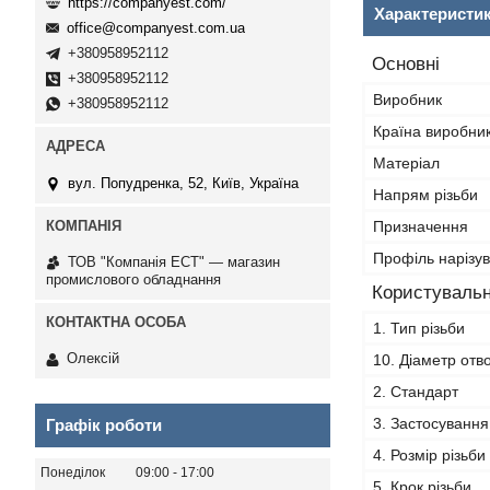
https://companyest.com/
Характеристи
office@companyest.com.ua
+380958952112
Основні
+380958952112
Виробник
+380958952112
Країна виробни
Матеріал
вул. Попудренка, 52, Київ, Україна
Напрям різьби
Призначення
Профіль нарізув
ТОВ "Компанія ЕСТ" — магазин
промислового обладнання
Користувальн
1. Тип різьби
Олексій
10. Діаметр отв
2. Стандарт
3. Застосування
Графік роботи
4. Розмір різьби
Понеділок
09:00
17:00
5. Крок різьби