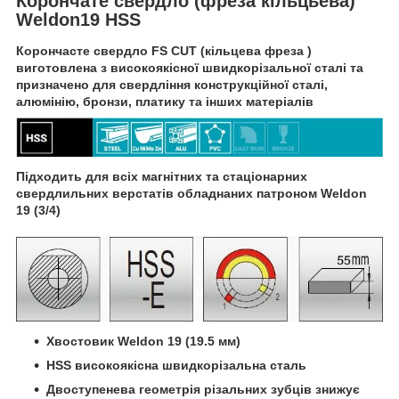
Корончате свердло (фреза кільцьева)
Weldon19 HSS
Корончасте свердло FS CUT (кільцева фреза )
виготовлена з високоякісної швидкорізальної сталі та
призначено для свердління конструкційної сталі,
алюмінію, бронзи, платику та інших матеріалів
Підходить для всіх магнітних та стаціонарних
свердлильних верстатів обладнаних патроном Weldon
19 (3/4)
Хвостовик Weld
on 19 (19.5 мм
)
HSS високоякісна швидкорізальна сталь
Двоступенева геометрія різальних зубців знижує