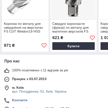
Коронка по металу для
Свердло корончасте
Коро
свердління на верстатах
(фреза) по металу для
свер
FS CUT Weldon19 HSS
магнітних верстатів FS
свер
17x50 мм F195017
CUT Weldon 19 HSS 12x25
FS 
621
1 0
₴
мм F192012
18x
971
₴
Купити
Про нас
100% позитивних з 11 відгуків за рік
Працює з 03.07.2013
м. Київ
вул. Попудренка, 52, Київ, Україна
Контакти