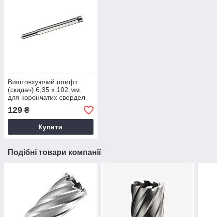
Виштовхуючий штифт
(скидач) 6,35 х 102 мм.
для корончатих свердел
Weldon 19 (3/4") FS CUT
129
₴
F194011
Купити
Подібні товари компанії