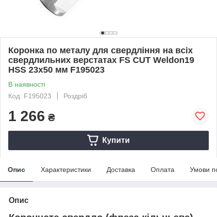
Коронка по металу для свердління на всіх
свердлильних верстатах FS CUT Weldon19
HSS 23x50 мм F195023
В наявності
Код: F195023
Роздріб
1 266
₴
Купити
Опис
Характеристики
Доставка
Оплата
Умови п
Опис