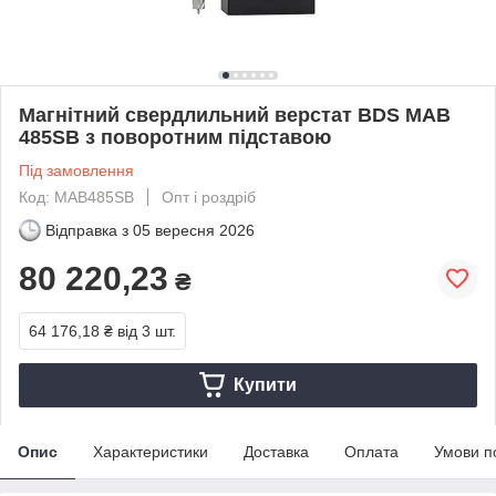
Магнітний свердлильний верстат BDS MAB
485SB з поворотним підставою
Під замовлення
Код: MAB485SB
Опт і роздріб
Відправка з
05 вересня 2026
80 220,23
₴
64 176,18 ₴
від 3 шт.
Купити
Опис
Характеристики
Доставка
Оплата
Умови п