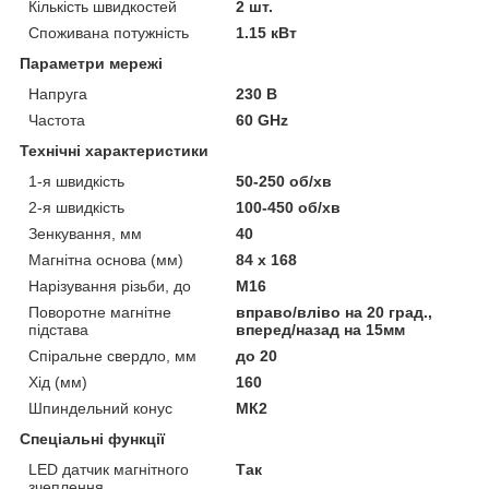
Кількість швидкостей
2 шт.
Споживана потужність
1.15 кВт
Параметри мережі
Напруга
230 В
Частота
60 GHz
Технічні характеристики
1-я швидкість
50-250 об/хв
2-я швидкість
100-450 об/хв
Зенкування, мм
40
Магнітна основа (мм)
84 х 168
Нарізування різьби, до
М16
Поворотне магнітне
вправо/вліво на 20 град.,
підстава
вперед/назад на 15мм
Спіральне свердло, мм
до 20
Хід (мм)
160
Шпиндельний конус
МК2
Спеціальні функції
LED датчик магнітного
Так
зчеплення