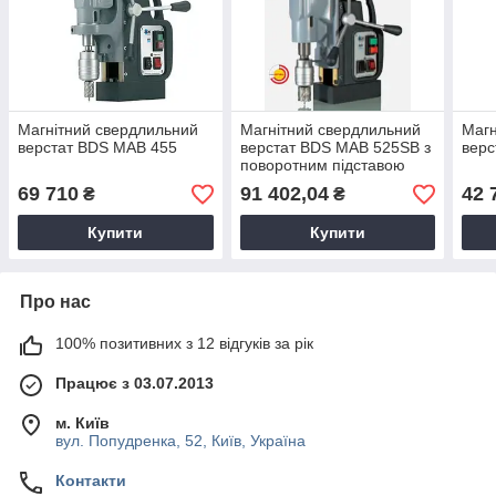
Магнітний свердлильний
Магнітний свердлильний
Магн
верстат BDS MAB 455
верстат BDS MAB 525SB з
верс
поворотним підставою
69 710
91 402,04
42 
₴
₴
Купити
Купити
Про нас
100% позитивних з 12 відгуків за рік
Працює з 03.07.2013
м. Київ
вул. Попудренка, 52, Київ, Україна
Контакти