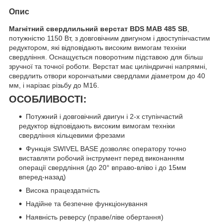
Опис
Магнітний свердлильний верстат BDS MAB 485 SB
,
потужністю 1150 Вт, з довговічним двигуном і двоступінчастим
редуктором, які відповідають високим вимогам техніки
свердління. Оснащується поворотним підставою для більш
зручної та точної роботи. Верстат має циліндричні напрямні,
свердлить отвори корончатыми свердлами діаметром до 40
мм, і нарізає різьбу до М16.
ОСОБЛИВОСТІ:
Потужний і довговічний двигун і 2-х ступінчастий
редуктор відповідають високим вимогам техніки
свердління кільцевими фрезами
Функція SWIVEL BASE дозволяє оператору точно
виставляти робочий інструмент перед виконанням
операції свердління (до 20° вправо-вліво і до 15мм
вперед-назад)
Висока працездатність
Надійне та безпечне функціонування
Наявність реверсу (праве/ліве обертання)