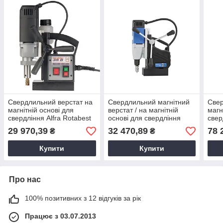
Свердлильний верстат на
Свердлильний магнітний
Свер
магнітній основі для
верстат / на магнітній
магн
свердління Alfra Rotabest
основі для свердління
свер
RB 35 B
отворів BDS MABasic 200
MABa
29 970,39
32 470,89
78 
₴
₴
Купити
Купити
Про нас
100% позитивних з 12 відгуків за рік
Працює з 03.07.2013