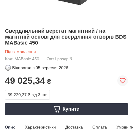
Свердлильний верстат магнітний / на
магнітній основі для свердління отворів BDS
MABasic 450
Під замовлення
Код: MABasic 450
Опт і роздріб
Відправка з
05 вересня 2026
49 025,34
₴
39 220,27 ₴
від 3 шт.
Купити
Опис
Характеристики
Доставка
Оплата
Умови п